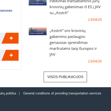
Patikimas transatlantinis jūrų
krovinių gabenimas iš ES į JAV
ramonės
su „AsstrA“
13/04/26
„AsstrA“ oro krovinių
gabenimo paslaugos:
geriausias sprendimas
maršrutams tarp Europos ir
JAV
13/04/26
VISOS PUBLIKACIJOS
ukų politika
|
General conditions of providing transportation services