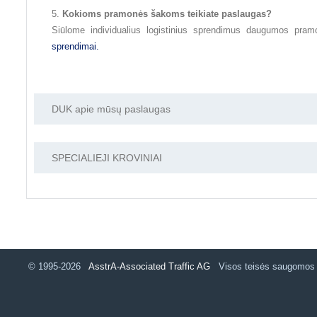
Kokioms pramonės šakoms teikiate paslaugas?
Siūlome individualius logistinius sprendimus daugumos pra
sprendimai.
DUK apie mūsų paslaugas
SPECIALIEJI KROVINIAI
© 1995-2026
AsstrA-Associated Traffic AG
Visos teisės saugomo