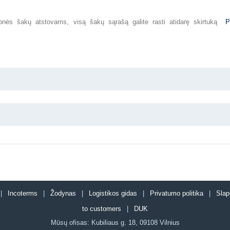
monės šakų atstovams, visą šakų sąrašą galite
rasti atidarę skirtuką
P
s |
Incoterms
|
Žodynas
|
Logistikos gidas
|
Privatumo politika
|
Slap
to customers
|
DUK
Mūsų ofisas:
Kubiliaus g. 18
,
09108
Vilnius