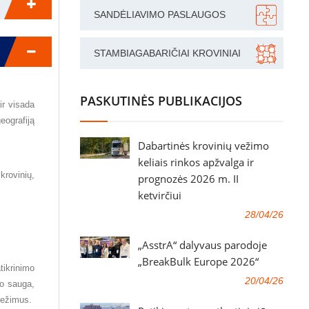
SANDĖLIAVIMO PASLAUGOS
STAMBIAGABARIČIAI KROVINIAI
PASKUTINĖS PUBLIKACIJOS
ir visada
eografiją
Dabartinės krovinių vežimo
keliais rinkos apžvalga ir
krovinių,
prognozės 2026 m. II
ketvirčiui
28/04/26
„AsstrA“ dalyvaus parodoje
„BreakBulk Europe 2026“
tikrinimo
20/04/26
bo sauga,
vežimus.