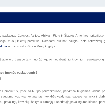
to paslaugas Europos, Azijos, Afrikos, Pietų ir Šiaurės Amerikos teritorijose 
agal mūsų klientų poreikius. Norėdami sužinoti daugiau apie pervežimų g
ndimai
– Transporto rūšis – Mūsų kryptys.
apie oro transportą – nuo 10 kg, iki negabaritinių krovinių ir sunkiasvorių 
i Jūsų įmonės paslaugomis?
ų.
nės produktus, ypač ADR tipo pervežimuose, patvirtina teigiamas vidaus pa
ų saugumo lygį, yra įvertinamas: kokybės valdymas, saugos technika ir dar
sų pavojingų krovinių, išskyrus pirmąją ir septintąją pavojingumo klases, per