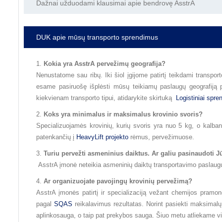
Dažnai užduodami klausimai apie bendrovę AsstrA
DUK apie mūsų transporto sprendimus
Kokia yra AsstrA pervežimų geografija?
Nenustatome sau ribų. Iki šiol įgijome patirtį teikdami transpor
esame pasiruošę išplėsti mūsų teikiamų paslaugų geografiją p
kiekvienam transporto tipui, atidarykite skirtuką
Logistiniai spre
Koks yra minimalus ir maksimalus krovinio svoris?
Specializuojamės krovinių, kurių svoris yra nuo 5 kg, o kalbant 
patenkančių į
HeavyLift projekto
rėmus, pervežimuose.
Turiu pervežti asmeninius daiktus. Ar galiu pasinaudot
AsstrA įmonė neteikia asmeninių daiktų transportavimo paslaug
Ar organizuojate pavojingų krovinių pervežimą?
AsstrA įmonės patirtį ir specializaciją vežant chemijos pramo
pagal
SQAS
reikalavimus rezultatas. Norint pasiekti maksimal
aplinkosauga, o taip pat prekybos sauga. Šiuo metu atliekame vi