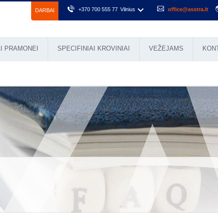
+370 700 555 77
Vilnius
office@asstra.lt
DARBAI
I PRAMONEI
SPECIFINIAI KROVINIAI
VEŽĖJAMS
KON