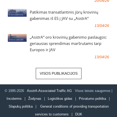
20/04/26
Patikimas transatlantinis jūrų krovinių
gabenimas iš ES į JAV su „AsstrA“
13/04/26
„AsstrA“ oro krovinių gabenimo paslaugos:
geriausias sprendimas maršrutams tarp
Europos ir JAV
13/04/26
VISOS PUBLIKACIJOS
© 1995-2026
AsstrA-Associated Traffic AG
Visos teisės saugomos |
Incoterms
|
Žodynas
|
Logistikos gidas
|
Privatumo politika
|
Slapukų politika
|
General conditions of providing transportation
services to customers
|
DUK