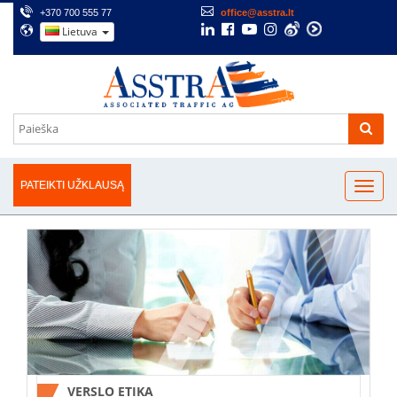
+370 700 555 77
office@asstra.lt
Lietuva
PATEIKTI UŽKLAUSĄ
VERSLO ETIKA