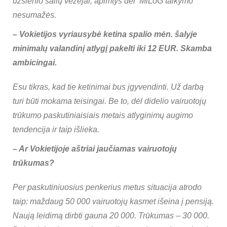
užsienio šalių vežėjai, apimtys dėl MiLoG taikymo
nesumažės.
–
Vokietijos vyriausybė ketina spalio mėn. šalyje
minimalų valandinį atlygį pakelti iki 12 EUR. Skamba
ambicingai.
Esu tikras, kad tie ketinimai bus įgyvendinti. Už darbą
turi būti mokama teisingai. Be to, dėl didelio vairuotojų
trūkumo paskutiniaisiais metais atlyginimų augimo
tendencija ir taip išlieka.
–
Ar Vokietijoje aštriai jaučiamas vairuotojų
trūkumas?
Per paskutiniuosius penkerius metus situacija atrodo
taip: maždaug 50 000 vairuotojų kasmet išeina į pensiją.
Naują leidimą dirbti gauna 20 000. Trūkumas – 30 000.