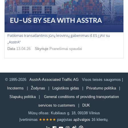
Patikimas transatlantinis jūrų krovinių gabenimas iš ES į JAV su
„AsstrA“
Data
13.04.26
Skyriuje
Pranešimai spaudai
© 1995-2026
AsstrA-Associated Traffic AG
Visos teisės saugomos |
Incoterms
|
Žodynas
|
Logistikos gidas
|
Privatumo politika
|
Slapukų politika
|
General conditions of providing transportation
services to customers
|
DUK
Mūsų ofisas:
Kubiliaus g. 18
,
09108
Vilnius
Įvertinimas
★★★★★
pagrįstas
apžvalgos
16 klientų.