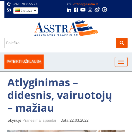
+370 700 555 77
office@asstra.lt
Lietuva
PATEIKTI UŽKLAUSĄ
Atlyginimas –
didesnis, vairuotojų
– mažiau
Skyriuje
Pranešimai spaudai
Data 22.03.2022