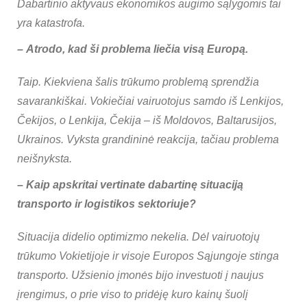
Dabartinio aktyvaus ekonomikos augimo sąlygomis tai
yra katastrofa.
–
Atrodo, kad ši problema liečia visą Europą.
Taip. Kiekviena šalis trūkumo problemą sprendžia
savarankiškai. Vokiečiai vairuotojus samdo iš Lenkijos,
Čekijos, o Lenkija, Čekija – iš Moldovos, Baltarusijos,
Ukrainos. Vyksta grandininė reakcija, tačiau problema
neišnyksta.
–
Kaip apskritai vertinate dabartinę situaciją
transporto ir logistikos sektoriuje?
Situacija didelio optimizmo nekelia. Dėl vairuotojų
trūkumo Vokietijoje ir visoje Europos Sąjungoje stinga
transporto. Užsienio įmonės bijo investuoti į naujus
įrengimus, o prie viso to pridėję kuro kainų šuolį