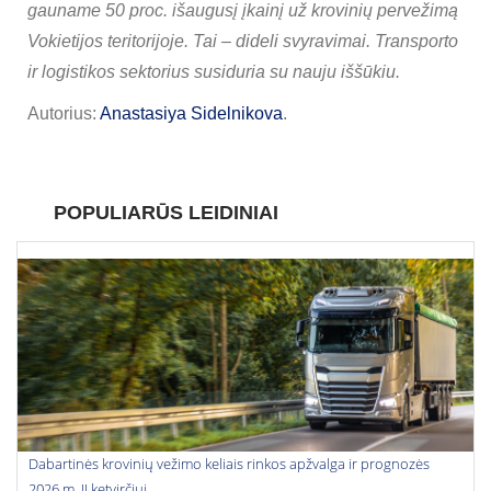
gauname 50 proc. išaugusį įkainį už krovinių pervežimą
Vokietijos teritorijoje. Tai – dideli svyravimai. Transporto
ir logistikos sektorius susiduria su nauju iššūkiu.
Autorius:
Anastasiya Sidelnikova
.
POPULIARŪS LEIDINIAI
Dabartinės krovinių vežimo keliais rinkos apžvalga ir prognozės
2026 m. II ketvirčiui