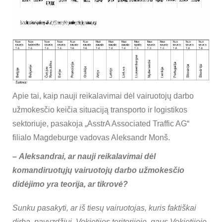
Apie tai, kaip nauji reikalavimai dėl vairuotojų darbo
užmokesčio keičia situaciją transporto ir logistikos
sektoriuje, pasakoja „AsstrA Associated Traffic AG“
filialo Magdeburge vadovas Aleksandr Monš.
–
Aleksandrai, ar nauji reikalavimai dėl
komandiruotųjų vairuotojų darbo užmokesčio
didėjimo yra teorija, ar tikrovė?
Sunku pasakyti, ar iš tiesų vairuotojas, kuris faktiškai
dirba, pavyzdžiui, Vokietijos teritorijoje, gaus Vokietijoje