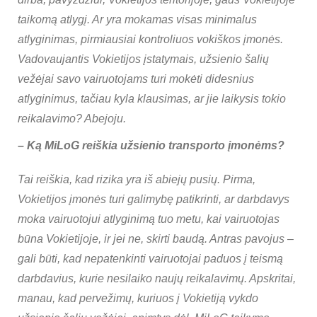
taikomą atlygį. Ar yra mokamas visas minimalus
atlyginimas, pirmiausiai kontroliuos vokiškos įmonės.
Vadovaujantis Vokietijos įstatymais, užsienio šalių
vežėjai savo vairuotojams turi mokėti didesnius
atlyginimus, tačiau kyla klausimas, ar jie laikysis tokio
reikalavimo? Abejoju.
–
Ką MiLoG reiškia užsienio transporto įmonėms?
Tai reiškia, kad rizika yra iš abiejų pusių. Pirma,
Vokietijos įmonės turi galimybę patikrinti, ar darbdavys
moka vairuotojui atlyginimą tuo metu, kai vairuotojas
būna Vokietijoje, ir jei ne, skirti baudą. Antras pavojus –
gali būti, kad nepatenkinti vairuotojai paduos į teismą
darbdavius, kurie nesilaiko naujų reikalavimų. Apskritai,
manau, kad pervežimų, kuriuos į Vokietiją vykdo