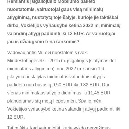
Remiantis įsigaliojusio Mobilumo paketo
nuostatomis, vairuotojai gaus visą minimalų
atlyginimą, nustatytą toje šalyje, kurioje jie faktiškai
dirba. Vokietijos vyriausybė ketina 2022 m. minimalų
valandinį atlygį padidinti iki 12 EUR. Ar vairuotojai
jau iš džiaugsmo trina rankomis?
Vadovaujantis MiLoG nuostatomis (vok.
Mindestohngesetz – 2015 m. įsigaliojęs Įstatymas dėl
minimalaus atlyginimo), nuo 2022 m. sausio 1 d.
įstatymu nustatytas minimalus valandinis atlygis
padidėjo nuo buvusių 9,50 EUR iki 9,82 EUR. Dar
vienas minimalaus atlygio didinimas iki 11,45 EUR
planuojamas šių metų liepos mėn. Spalio mėn.
Vokietijos vyriausybė ketina valandinį atlygį padidinti iki
12 EUR.
Tai reiškia, kad vairuotojai, kurie vykdo pervežimus