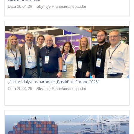
Data
28.04.26
Skyriuje
Pranešimai spaudai
„AsstrA“ dalyvaus parodoje „BreakBulk Europe 2026“
Data
20.04.26
Skyriuje
Pranešimai spaudai