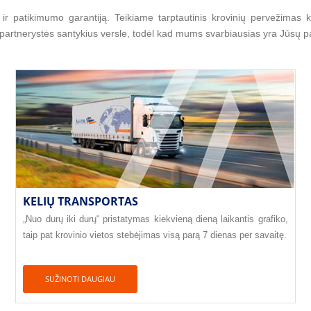
patikimumo garantiją. Teikiame tarptautinis krovinių pervežimas k
e partnerystės santykius versle, todėl kad mums svarbiausias yra Jūsų pa
KELIŲ TRANSPORTAS
„Nuo durų iki durų“ pristatymas kiekvieną dieną laikantis grafiko,
taip pat krovinio vietos stebėjimas visą parą 7 dienas per savaitę.
SUŽINOTI DAUGIAU