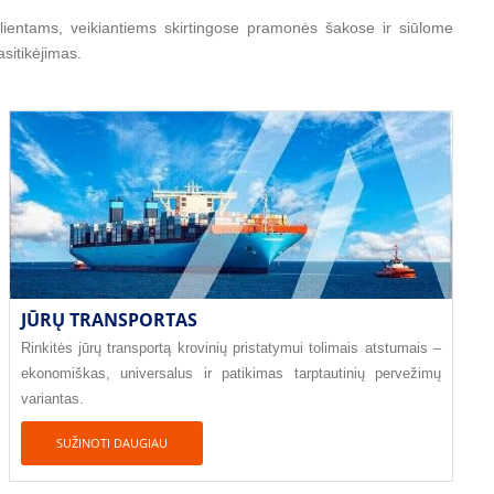
lientams, veikiantiems skirtingose pramonės šakose ir siūlome
sitikėjimas.
JŪRŲ TRANSPORTAS
Rinkitės jūrų transportą krovinių pristatymui tolimais atstumais –
ekonomiškas, universalus ir patikimas tarptautinių pervežimų
variantas.
SUŽINOTI DAUGIAU