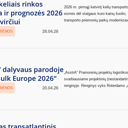
eliais rinkos
2026 m. pirmąjį ketvirtį kelių transporto
a ir prognozės 2026
esmės dėl staigaus kuro kainų šuolio, t
virčiui
transporto priemonių parkų moderniza
28.04.26
JIENOS
“ dalyvaus parodoje
„AsstrA“ Pramoninių projektų logisti
ulk Europe 2026“
svarbiausiame projektinių (nestandartin
renginyje. Renginys vyks Roterdamo „A
20.04.26
JIENOS
s transatlantinis