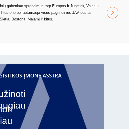
vinių gabenimo sprendimus tarp Europos ir Jungtinių Valstijų;
r Hiustone bei aptarnauja visus pagrindinius JAV uostus,
Sietlą, Bostoną, Majamį ir kitus.
GISTIKOS ĮMONĖ ASSTRA