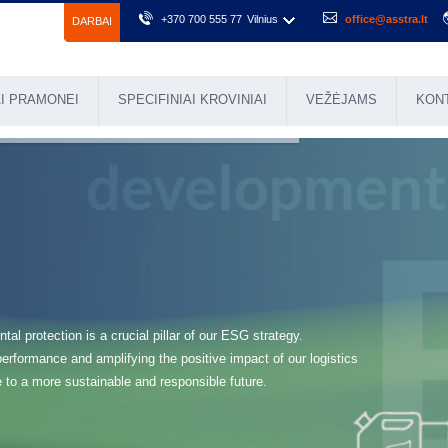
+370 700 555 77
Vilnius
office@asstra.lt
DARBAI
I PRAMONEI
SPECIFINIAI KROVINIAI
VEŽĖJAMS
KON
tal protection is a crucial pillar of our ESG strategy.
formance and amplifying the positive impact of our logistics
e to a more sustainable and responsible future.