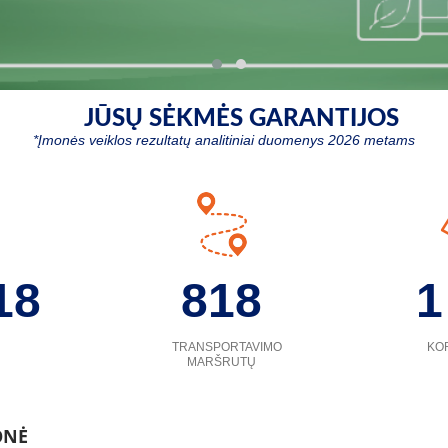
JŪSŲ SĖKMĖS GARANTIJOS
*
Įmonės veiklos rezultatų analitiniai duomenys 2026 metams
18
818
1
TRANSPORTAVIMO
KO
MARŠRUTŲ
ONĖ