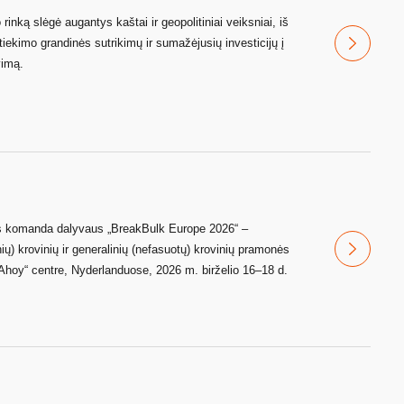
 rinką slėgė augantys kaštai ir geopolitiniai veiksniai, iš
iekimo grandinės sutrikimų ir sumažėjusių investicijų į
vimą.
kos komanda dalyvaus „BreakBulk Europe 2026“ –
ių) krovinių ir generalinių (nefasuotų) krovinių pramonės
hoy“ centre, Nyderlanduose, 2026 m. birželio 16–18 d.