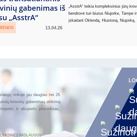
ovinių gabenimas iš
„AsstrA“ teikia kompleksinius jūrų kro
bendrovė turi biurus Niujorke, Tampe i
 su „AsstrA“
įskaitant Oklendą, Hiustoną, Niujorką, 
13.04.26
JIENOS
LO
aslaugų rinkoje jau daugiau nei 26
tinių krovinių gabenimaų atlikimą
 importo ir eksporto procedūras,
LEKSINĖS PASLAUGOS