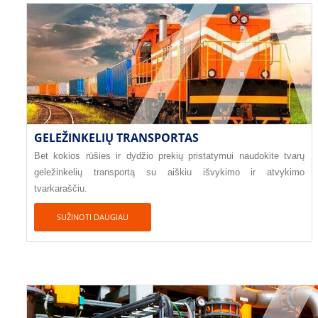
GELEŽINKELIŲ TRANSPORTAS
Bet kokios rūšies ir dydžio prekių pristatymui naudokite tvarų
geležinkelių transportą su aiškiu išvykimo ir atvykimo
tvarkaraščiu.
SUŽINOTI DAUGIAU