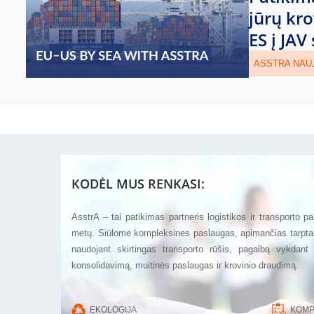
jūrų kr
ES į JAV
ASSTRA NAU
KODĖL MUS RENKASI:
AsstrA – tai patikimas partneris logistikos ir transporto p
metų. Siūlome kompleksines paslaugas, apimančias tarptau
naudojant skirtingas transporto rūšis, pagalbą vykdant
konsolidavimą, muitinės paslaugas ir krovinio draudimą.
EKOLOGIJA
KOMP