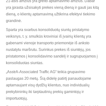
21-asis amžius yra greito aptarnavimo amžius. Dabar
yra įprasta užsisakyti prekes vieną dieną ir gauti jas kitą
dieną, o klientų aptarnavimą užtikrina efektyvi tiekimo
grandinė.
Sparta yra svarbus konsoliduotų siuntų pristatymo
veiksnys, t. y. smulkūs kroviniai iš įvairių klientų yra
gabenami vienoje transporto priemonėje iš anksto
nustatytu maršrutu. Surinkus prekes iš siuntėjų, jos
pristatomos į konsolidavimo sandėlį ir sugrupuojamos į
konsoliduotas siuntas.
„AsstrA-Associated Traffic AG“ teikia grupavimo
paslaugas 20 metų. Šią didelę patirtį panaudojame
aptarnaujant visų dydžių klientus, nuo individualių
prekybininkų iki tarptautinių prekių gamintojų ir
importuotojų.