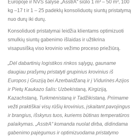
Europoje ir NVS šalyse „AsstrA“ siūlo 1 m³ – 50 m³, 100
kg –17 t ir 1 – 25 padėklų konsoliduotų siuntų pristatymą
nuo durų iki durų.
Konsoliduoti pristatymai leidžia klientams optimizuoti
smulkių siuntų gabenimo išlaidas ir užtikrina
visapusišką viso krovinio vežimo proceso priežiūrą.
„Dėl dabartinių logistikos rinkos sąlygų, gauname
daugiau prašymų pristatyti grupinius krovinius iš
Europos į Gruziją bei Azerbaidžaną ir į Vidurinės Azijos
ir Pietų Kaukazo šalis: Uzbekistaną, Kirgiziją,
Kazachstaną, Turkmėnistaną ir Tadžikistaną. Priimame
vežti praktiškai visų rūšių krovinius, įskaitant pavojingus
ir brangius, išskyrus tuos, kuriems būtinas temperatūros
palaikymas. „AsstrA“ komanda nuolat dirba, didindama
gabenimo pajėgumus ir optimizuodama pristatymo