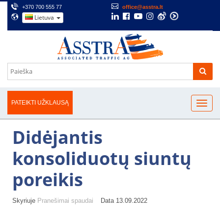
+370 700 555 77
office@asstra.lt
Lietuva
PATEIKTI UŽKLAUSĄ
Didėjantis
konsoliduotų siuntų
poreikis
Skyriuje
Pranešimai spaudai
Data 13.09.2022