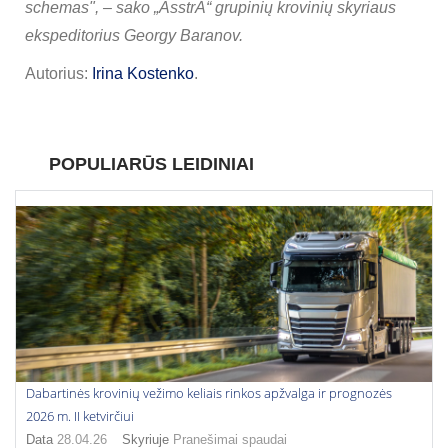
schemas", – sako „AsstrA“ grupinių krovinių skyriaus
ekspeditorius Georgy Baranov.
Autorius:
Irina Kostenko
.
POPULIARŪS LEIDINIAI
Dabartinės krovinių vežimo keliais rinkos apžvalga ir prognozės
2026 m. II ketvirčiui
Data
28.04.26
Skyriuje
Pranešimai spaudai