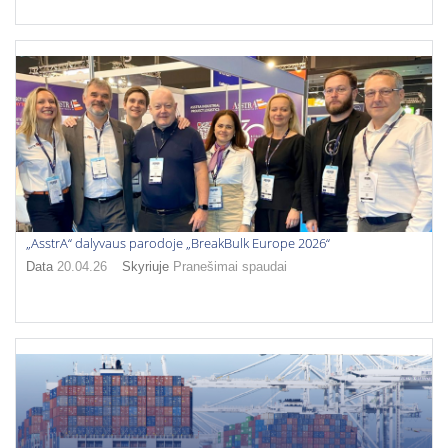
„AsstrA“ dalyvaus parodoje „BreakBulk Europe 2026“
Data
20.04.26
Skyriuje
Pranešimai spaudai