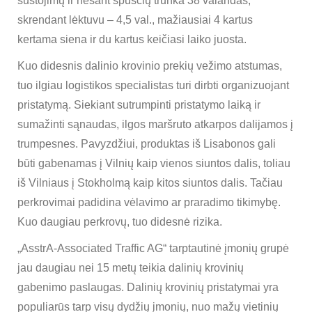
sustojimų ir nesant spūsčių trunka 38 valandas,
skrendant lėktuvu – 4,5 val., mažiausiai 4 kartus
kertama siena ir du kartus keičiasi laiko juosta.
Kuo didesnis dalinio krovinio prekių vežimo atstumas,
tuo ilgiau logistikos specialistas turi dirbti organizuojant
pristatymą. Siekiant sutrumpinti pristatymo laiką ir
sumažinti sąnaudas, ilgos maršruto atkarpos dalijamos į
trumpesnes. Pavyzdžiui, produktas iš Lisabonos gali
būti gabenamas į Vilnių kaip vienos siuntos dalis, toliau
iš Vilniaus į Stokholmą kaip kitos siuntos dalis. Tačiau
perkrovimai padidina vėlavimo ar praradimo tikimybę.
Kuo daugiau perkrovų, tuo didesnė rizika.
„AsstrA-Associated Traffic AG“ tarptautinė įmonių grupė
jau daugiau nei 15 metų teikia dalinių krovinių
gabenimo paslaugas. Dalinių krovinių pristatymai yra
populiarūs tarp visų dydžių įmonių, nuo mažų vietinių