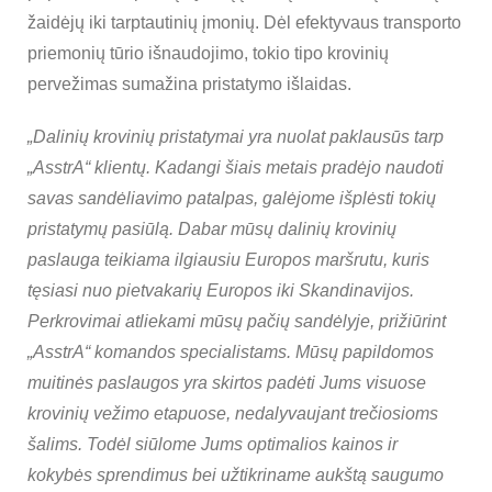
žaidėjų iki tarptautinių įmonių. Dėl efektyvaus transporto
priemonių tūrio išnaudojimo, tokio tipo krovinių
pervežimas sumažina pristatymo išlaidas.
„Dalinių krovinių pristatymai yra nuolat paklausūs tarp
„AsstrA“ klientų. Kadangi šiais metais pradėjo naudoti
savas sandėliavimo patalpas, galėjome išplėsti tokių
pristatymų pasiūlą. Dabar mūsų dalinių krovinių
paslauga teikiama ilgiausiu Europos maršrutu, kuris
tęsiasi nuo pietvakarių Europos iki Skandinavijos.
Perkrovimai atliekami mūsų pačių sandėlyje, prižiūrint
„AsstrA“ komandos specialistams. Mūsų papildomos
muitinės paslaugos yra skirtos padėti Jums visuose
krovinių vežimo etapuose, nedalyvaujant trečiosioms
šalims. Todėl siūlome Jums optimalios kainos ir
kokybės sprendimus bei užtikriname aukštą saugumo