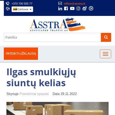
+370 700 555 77
office@asstra.lt
Lietuva
PATEIKTI UŽKLAUSĄ
Ilgas smulkiųjų
siuntų kelias
Skyriuje
Pranešimai spaudai
Data 29.11.2022