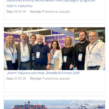
Dabartinės krovinių vežimo keliais rinkos apžvalga ir prognozės
2026 m. II ketvirčiui
Data
28.04.26
Skyriuje
Pranešimai spaudai
„AsstrA“ dalyvaus parodoje „BreakBulk Europe 2026“
Data
20.04.26
Skyriuje
Pranešimai spaudai