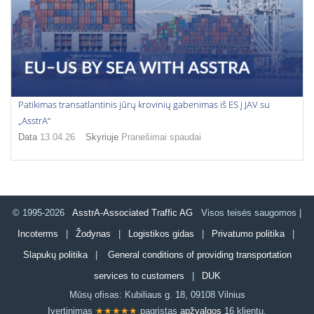
Patikimas transatlantinis jūrų krovinių gabenimas iš ES į JAV su
„AsstrA“
Data
13.04.26
Skyriuje
Pranešimai spaudai
© 1995-2026
AsstrA-Associated Traffic AG
Visos teisės saugomos |
Incoterms
|
Žodynas
|
Logistikos gidas
|
Privatumo politika
|
Slapukų politika
|
General conditions of providing transportation
services to customers
|
DUK
Mūsų ofisas:
Kubiliaus g. 18
,
09108
Vilnius
Įvertinimas
★★★★★
pagrįstas
apžvalgos
16 klientų.