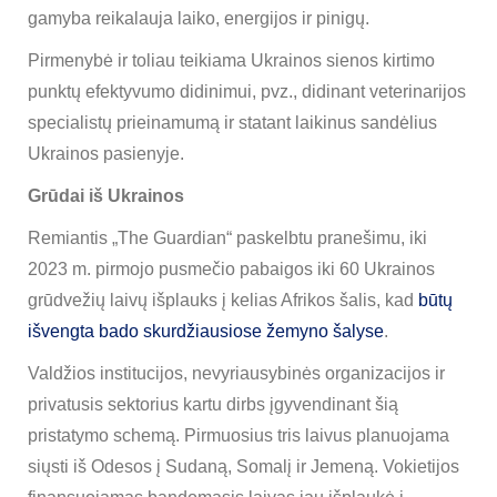
gamyba reikalauja laiko, energijos ir pinigų.
Pirmenybė ir toliau teikiama Ukrainos sienos kirtimo
punktų efektyvumo didinimui, pvz., didinant veterinarijos
specialistų prieinamumą ir statant laikinus sandėlius
Ukrainos pasienyje.
Grūdai iš Ukrainos
Remiantis „The Guardian“ paskelbtu pranešimu, iki
2023 m. pirmojo pusmečio pabaigos iki 60 Ukrainos
grūdvežių laivų išplauks į kelias Afrikos šalis, kad
būtų
išvengta bado skurdžiausiose žemyno šalyse
.
Valdžios institucijos, nevyriausybinės organizacijos ir
privatusis sektorius kartu dirbs įgyvendinant šią
pristatymo schemą. Pirmuosius tris laivus planuojama
siųsti iš Odesos į Sudaną, Somalį ir Jemeną. Vokietijos