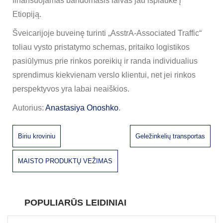
finansuojamas bandomasis laivas jau išplaukė į
Etiopiją.
Šveicarijoje buveinę turinti „AsstrA-Associated Traffic“
toliau vysto pristatymo schemas, pritaiko logistikos
pasiūlymus prie rinkos poreikių ir randa individualius
sprendimus kiekvienam verslo klientui, net jei rinkos
perspektyvos yra labai neaiškios.
Autorius:
Anastasiya Onoshko
.
Biriu kroviniu
Geležinkelių transportas
MAISTO PRODUKTŲ VEŽIMAS
POPULIARŪS LEIDINIAI