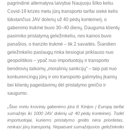
pagrindinė alternatyva laivybai Naujuoju šilko keliu.
Covid-19 krizės metu jūrų transporto tarifai siekė kelis
tūkstančius JAV dolerių už 40 pėdų konteinerį, o
gabenimo trukmė buvo 30–40 dienų. Dauguma klientų
pasirinko pristatymą geležinkeliu, nes kainos buvo
panašios, o tranzito trukmė – tik 2 savaitės. Šiandien
geležinkelio paslaugų rinka tiesiogiai priklauso nuo
geopolitikos – ypač nuo importuotojų ir transporto
bendrovių taikomų „moralinių sankcijų“ – taip pat nuo
konkurencingų jūrų ir oro transporto galimybių įkainių
bei klientų pageidavimų dėl pristatymo greičio ir
saugumo.
„Šiuo metu krovinių gabenimo jūra iš Kinijos į Europą tarifai
sumažėjo iki 1000 JAV dolerių už 40 pėdų konteinerį. Todėl
importuotojai, kuriems pristatymo greitis nėra prioritetas,
renkasi jūrų transportą. Nepaisant sumažėjusios geležinkelio