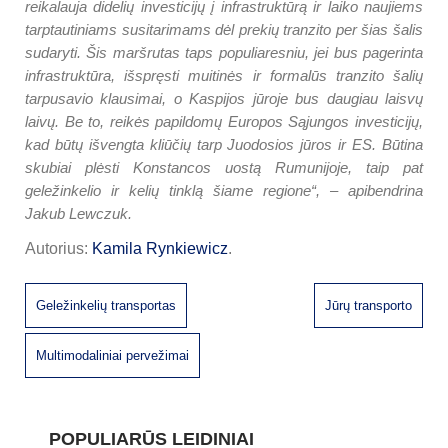
reikalauja didelių investicijų į infrastruktūrą ir laiko naujiems
tarptautiniams susitarimams dėl prekių tranzito per šias šalis
sudaryti. Šis maršrutas taps populiaresniu, jei bus pagerinta
infrastruktūra, išspręsti muitinės ir formalūs tranzito šalių
tarpusavio klausimai, o Kaspijos jūroje bus daugiau laisvų
laivų. Be to, reikės papildomų Europos Sąjungos investicijų,
kad būtų išvengta kliūčių tarp Juodosios jūros ir ES. Būtina
skubiai plėsti Konstancos uostą Rumunijoje, taip pat
geležinkelio ir kelių tinklą šiame regione“, – apibendrina
Jakub Lewczuk.
Autorius:
Kamila Rynkiewicz
.
Geležinkelių transportas
Jūrų transporto
Multimodaliniai pervežimai
POPULIARŪS LEIDINIAI