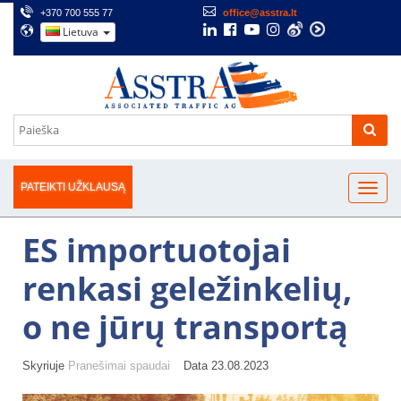
+370 700 555 77
office@asstra.lt
Lietuva
PATEIKTI UŽKLAUSĄ
ES importuotojai
renkasi geležinkelių,
o ne jūrų transportą
Skyriuje
Pranešimai spaudai
Data 23.08.2023