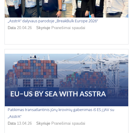
„AsstrA“ dalyvaus parodoje „BreakBulk Europe 2026“
Data
20.04.26
Skyriuje
Pranešimai spaudai
Patikimas transatlantinis jūrų krovinių gabenimas iš ES į JAV su
„AsstrA“
Data
13.04.26
Skyriuje
Pranešimai spaudai