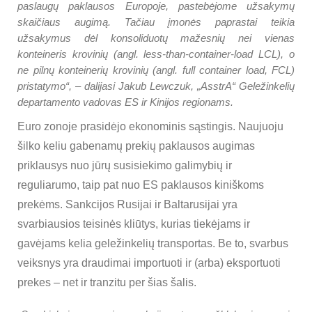
paslaugų paklausos Europoje, pastebėjome užsakymų
skaičiaus augimą. Tačiau įmonės paprastai teikia
užsakymus dėl konsoliduotų mažesnių nei vienas
konteineris krovinių (angl. less-than-container-load LCL), o
ne pilnų konteinerių krovinių (angl. full container load, FCL)
pristatymo“, – dalijasi Jakub Lewczuk, „AsstrA“ Geležinkelių
departamento vadovas ES ir Kinijos regionams.
Euro zonoje prasidėjo ekonominis sąstingis. Naujuoju
šilko keliu gabenamų prekių paklausos augimas
priklausys nuo jūrų susisiekimo galimybių ir
reguliarumo, taip pat nuo ES paklausos kiniškoms
prekėms. Sankcijos Rusijai ir Baltarusijai yra
svarbiausios teisinės kliūtys, kurias tiekėjams ir
gavėjams kelia geležinkelių transportas. Be to, svarbus
veiksnys yra draudimai importuoti ir (arba) eksportuoti
prekes – net ir tranzitu per šias šalis.