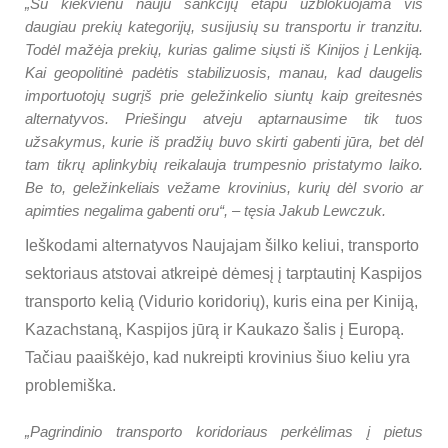
„Su kiekvienu nauju sankcijų etapu užblokuojama vis
daugiau prekių kategorijų, susijusių su transportu ir tranzitu.
Todėl mažėja prekių, kurias galime siųsti iš Kinijos į Lenkiją.
Kai geopolitinė padėtis stabilizuosis, manau, kad daugelis
importuotojų sugrįš prie geležinkelio siuntų kaip greitesnės
alternatyvos. Priešingu atveju aptarnausime tik tuos
užsakymus, kurie iš pradžių buvo skirti gabenti jūra, bet dėl
tam tikrų aplinkybių reikalauja trumpesnio pristatymo laiko.
Be to, geležinkeliais vežame krovinius, kurių dėl svorio ar
apimties negalima gabenti oru“, – tęsia Jakub Lewczuk.
Ieškodami alternatyvos Naujajam šilko keliui, transporto
sektoriaus atstovai atkreipė dėmesį į tarptautinį Kaspijos
transporto kelią (Vidurio koridorių), kuris eina per Kiniją,
Kazachstaną, Kaspijos jūrą ir Kaukazo šalis į Europą.
Tačiau paaiškėjo, kad nukreipti krovinius šiuo keliu yra
problemiška.
„Pagrindinio transporto koridoriaus perkėlimas į pietus