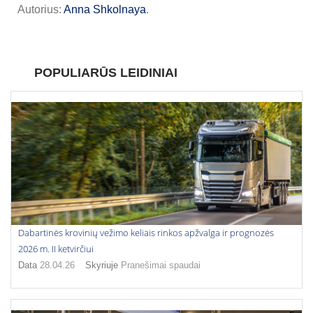
Autorius:
Anna Shkolnaya
.
POPULIARŪS LEIDINIAI
Dabartinės krovinių vežimo keliais rinkos apžvalga ir prognozės
2026 m. II ketvirčiui
Data
28.04.26
Skyriuje
Pranešimai spaudai