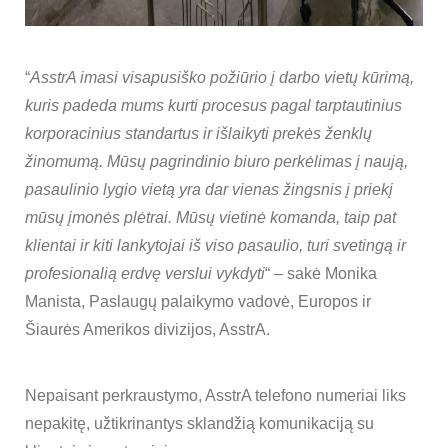
“
AsstrA imasi visapusiško požiūrio į darbo vietų kūrimą,
kuris padeda mums kurti procesus pagal tarptautinius
korporacinius standartus ir išlaikyti prekės ženklų
žinomumą. Mūsų pagrindinio biuro perkėlimas į naują,
pasaulinio lygio vietą yra dar vienas žingsnis į priekį
mūsų įmonės plėtrai. Mūsų vietinė komanda, taip pat
klientai ir kiti lankytojai iš viso pasaulio, turi svetingą ir
profesionalią erdvę verslui vykdyti
“ – sakė Monika
Manista, Paslaugų palaikymo vadovė, Europos ir
Šiaurės Amerikos divizijos, AsstrA.
Nepaisant perkraustymo, AsstrA telefono numeriai liks
nepakitę, užtikrinantys sklandžią komunikaciją su