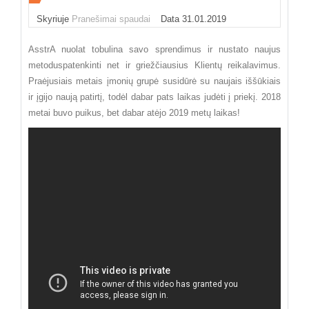
Skyriuje
Pranešimai spaudai
Data 31.01.2019
AsstrA nuolat tobulina savo sprendimus ir nustato naujus
metoduspatenkinti net ir griežčiausius Klientų reikalavimus.
Praėjusiais metais įmonių grupė susidūrė su naujais iššūkiais
ir įgijo naują patirtį, todėl dabar pats laikas judėti į priekį. 2018
metai buvo puikus, bet dabar atėjo 2019 metų laikas!