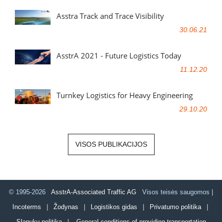
Asstra Track and Trace Visibility
30.06.21
AsstrA 2021 - Future Logistics Today
11.12.20
Turnkey Logistics for Heavy Engineering
29.10.20
VISOS PUBLIKACIJOS
© 1995-2026
AsstrA-Associated Traffic AG
Visos teisės saugomos |
Incoterms
|
Žodynas
|
Logistikos gidas
|
Privatumo politika
|
Slapukų politika
|
General conditions of providing transportation