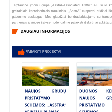
Tarptautinė įmonių grupė „AsstrA-Associated Traffic“ AG siūlo ko
greitaisiais konteineriniais traukiniais. „AsstrA“ ekspertai atidžiai 
gabenimo paslaugas. Mes glaudžiai bendradarbiaujame su transporto
partneriais įvairiose šalyse, todėl galime palaikyti išskirtinai aukštą p
DAUGIAU INFORMACIJOS
PABAIGTI PROJEKTAI
NAUJOS GRŪDŲ
DUONOS KELI
PRISTATYMO
NAUJOS GR
SCHEMOS: „ASSTRA“
PRISTATYMO
VEIKSMŲ PLANAS
SCHEMOS