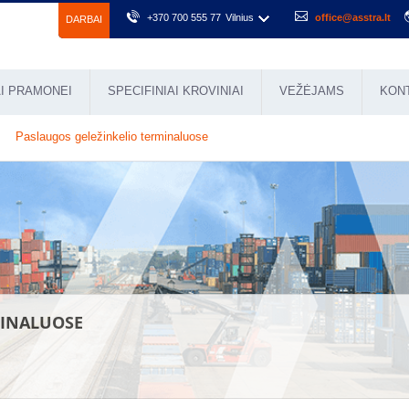
+370 700 555 77
Vilnius
office@asstra.lt
DARBAI
I PRAMONEI
SPECIFINIAI KROVINIAI
VEŽĖJAMS
KON
Paslaugos geležinkelio terminaluose
MINALUOSE