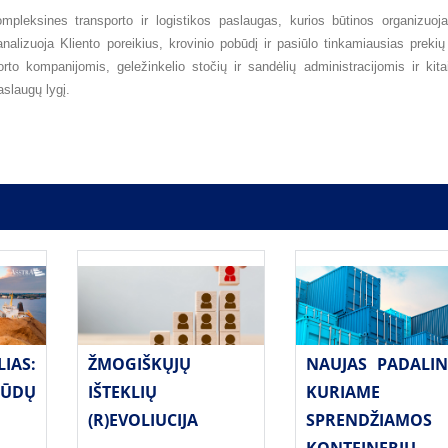
mpleksines transporto ir logistikos paslaugas, kurios būtinos organizuo
išanalizuoja Kliento poreikius, krovinio pobūdį ir pasiūlo tinkamiausias preki
 kompanijomis, geležinkelio stočių ir sandėlių administracijomis ir kita
aslaugų lygį.
ŽMOGIŠKŲJŲ
AS:
NAUJAS PADALIN
IŠTEKLIŲ
ŪDŲ
KURIAME
(R)EVOLIUCIJA
SPRENDŽIAMOS
KONTEINERIŲ