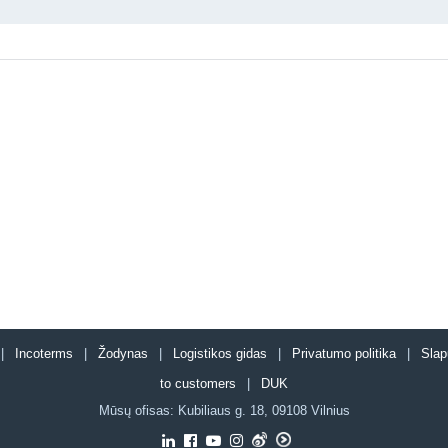
s |
Incoterms
|
Žodynas
|
Logistikos gidas
|
Privatumo politika
|
Slap
to customers
|
DUK
Mūsų ofisas:
Kubiliaus g. 18
,
09108
Vilnius