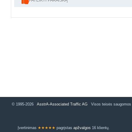
PATEIKTI PARAIŠKĄ
© 1995-2026
AsstrA-Associated Traffic AG
Visos teisės saugomo
Įvertinimas
★★★★★
pagrįstas
apžvalgos
16 klientų.