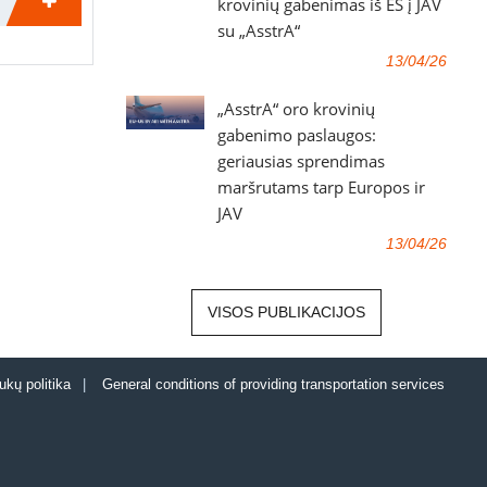
krovinių gabenimas iš ES į JAV
su „AsstrA“
13/04/26
„AsstrA“ oro krovinių
gabenimo paslaugos:
geriausias sprendimas
maršrutams tarp Europos ir
JAV
13/04/26
VISOS PUBLIKACIJOS
ukų politika
|
General conditions of providing transportation services